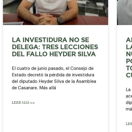
LA INVESTIDURA NO SE
A
DELEGA: TRES LECCIONES
L
DEL FALLO HEYDER SILVA
N
P
T
El cuatro de junio pasado, el Consejo de
Estado decretó la pérdida de investidura
C
del diputado Heyder Silva de la Asamblea
de Casanare. Más allá
La
ace
dip
LEER MÁS >>
má
LE