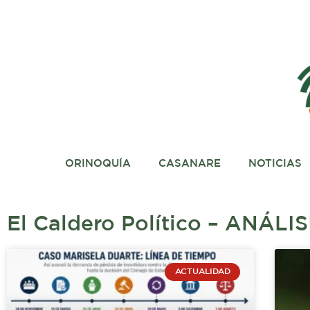
Ir
al
contenido
ORINOQUÍA
CASANARE
NOTICIAS
El Caldero Político – ANÁLI
Página
Página
Página
Pá
ACTUALIDAD