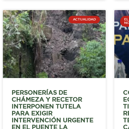
ACTUALIDAD
EL
NO
PERSONERÍAS DE
C
CHÁMEZA Y RECETOR
E
INTERPONEN TUTELA
T
PARA EXIGIR
R
INTERVENCIÓN URGENTE
T
EN EL PUENTE LA
C