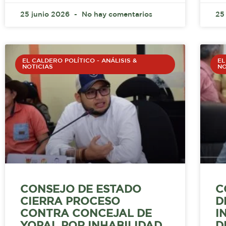
25 junio 2026
No hay comentarios
25
EL CALDERO POLÍTICO - ANÁLISIS &
EL
NOTICIAS
NO
CONSEJO DE ESTADO
C
CIERRA PROCESO
D
CONTRA CONCEJAL DE
I
YOPAL POR INHABILIDAD
D