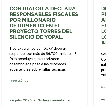
CONTRALORÍA DECLARA
D
RESPONSABLES FISCALES
P
POR MILLONARIO
A
DETRIMENTO EN EL
E
PROYECTO TORRES DEL
L
SILENCIO DE YOPAL.
L
A
Tres exgerentes del IDURY deberán
responder por más de $6.700 millones. El
Se
fallo concluye que autorizaron
Co
desembolsos pese a las reiteradas
nul
advertencias sobre fallas técnicas,
pre
vi
LEER MÁS >>
LE
24 julio 2026
No hay comentarios
22