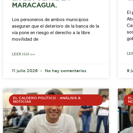
MARACAGUA.
El
Abe
Los personeros de ambos municipios
Cas
aseguran que el deterioro de la banca de la
sos
vía pone en riesgo el derecho a la libre
go
movilidad de
LE
LEER MÁS >>
11 julio 2026
No hay comentarios
9 
EL CALDERO POLÍTICO - ANÁLISIS &
EL
NOTICIAS
NO