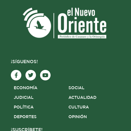
¡SÍGUENOS!
F
T
Y
a
w
o
c
i
u
e
t
t
ECONOMÍA
SOCIAL
b
t
u
o
e
b
JUDICIAL
ACTUALIDAD
o
r
e
POLÍTICA
CULTURA
k
-
DEPORTES
OPINIÓN
f
¡SUSCRÍBETE!