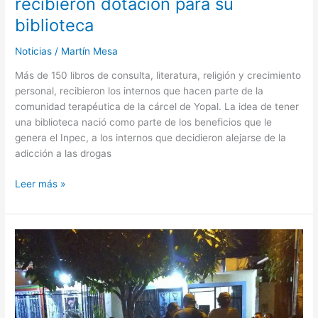
recibieron dotación para su
su
biblioteca
biblioteca
Noticias
/
Martín Mesa
Más de 150 libros de consulta, literatura, religión y crecimiento
personal, recibieron los internos que hacen parte de la
comunidad terapéutica de la cárcel de Yopal. La idea de tener
una biblioteca nació como parte de los beneficios que le
genera el Inpec, a los internos que decidieron alejarse de la
adicción a las drogas
Leer más »
Barrios
de
la
comuna
2
desesperados