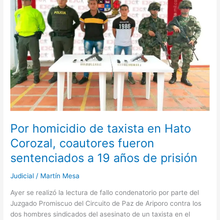
en
Hato
Corozal,
coautores
fueron
sentenciados
a
19
años
de
prisión
Por homicidio de taxista en Hato
Corozal, coautores fueron
sentenciados a 19 años de prisión
Judicial
/
Martín Mesa
Ayer se realizó la lectura de fallo condenatorio por parte del
Juzgado Promiscuo del Circuito de Paz de Ariporo contra los
dos hombres sindicados del asesinato de un taxista en el