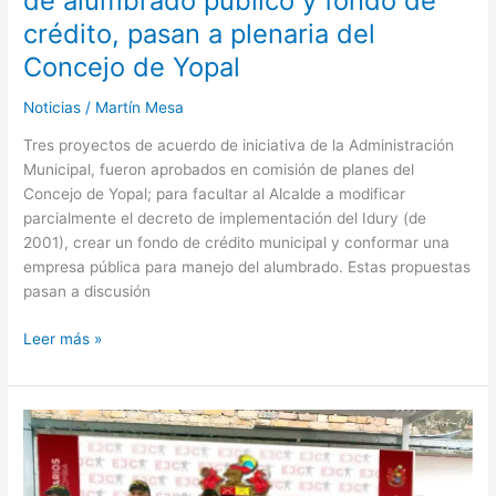
de alumbrado público y fondo de
Concejo
de
crédito, pasan a plenaria del
Yopal
Concejo de Yopal
Noticias
/
Martín Mesa
Tres proyectos de acuerdo de iniciativa de la Administración
Municipal, fueron aprobados en comisión de planes del
Concejo de Yopal; para facultar al Alcalde a modificar
parcialmente el decreto de implementación del Idury (de
2001), crear un fondo de crédito municipal y conformar una
empresa pública para manejo del alumbrado. Estas propuestas
pasan a discusión
Leer más »
Por
homicidio
de
taxista