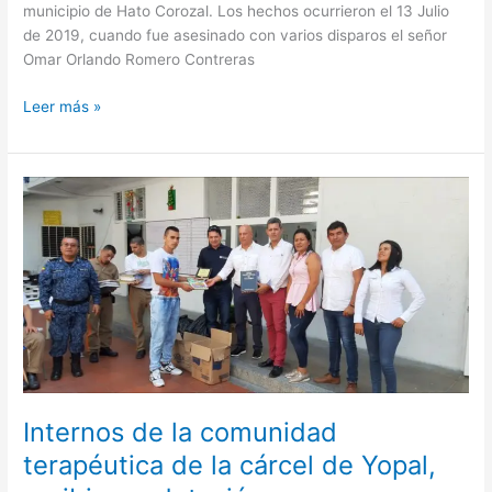
municipio de Hato Corozal. Los hechos ocurrieron el 13 Julio
de 2019, cuando fue asesinado con varios disparos el señor
Omar Orlando Romero Contreras
Leer más »
Internos
de
la
comunidad
terapéutica
de
la
cárcel
de
Yopal,
Internos de la comunidad
recibieron
dotación
terapéutica de la cárcel de Yopal,
para