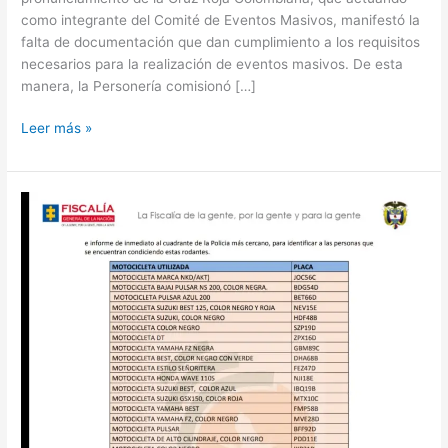
como integrante del Comité de Eventos Masivos, manifestó la
falta de documentación que dan cumplimiento a los requisitos
necesarios para la realización de eventos masivos. De esta
manera, la Personería comisionó […]
Leer más »
Fiscalía
presenta
lista
de
placas
de
motocicletas
que
estarían
involucradas
en
hurtos