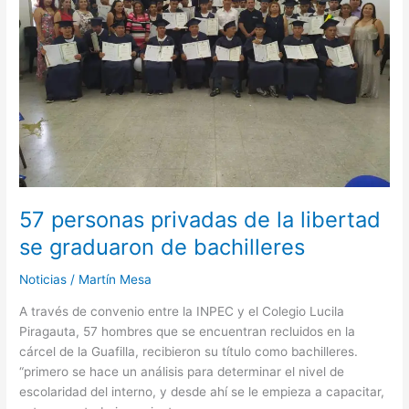
libertad
se
graduaron
de
bachilleres
57 personas privadas de la libertad
se graduaron de bachilleres
Noticias
/
Martín Mesa
A través de convenio entre la INPEC y el Colegio Lucila
Piragauta, 57 hombres que se encuentran recluidos en la
cárcel de la Guafilla, recibieron su título como bachilleres.
“primero se hace un análisis para determinar el nivel de
escolaridad del interno, y desde ahí se le empieza a capacitar,