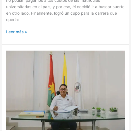
no podían pagar los altos costos de las matrículas
universitarias en el país, y por eso, él decidió ir a buscar suerte
en otro lado. Finalmente, logró un cupo para la carrera que
quería:
Leer más »
Contraloría
realizará
seminario
de
control
fiscal