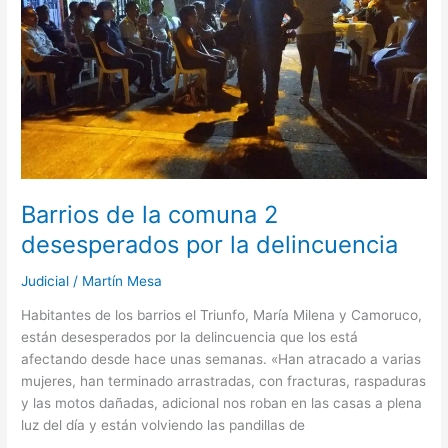
por
la
delincuencia
Barrios de la comuna 2
desesperados por la delincuencia
Judicial
/
Martín Mesa
Habitantes de los barrios el Triunfo, María Milena y Camoruco,
están desesperados por la delincuencia que los está
afectando desde hace unas semanas. «Han atracado a varias
mujeres, han terminado arrastradas, con fracturas, raspaduras
y las motos dañadas, adicional nos roban en las casas a plena
luz del día y están volviendo las pandillas de