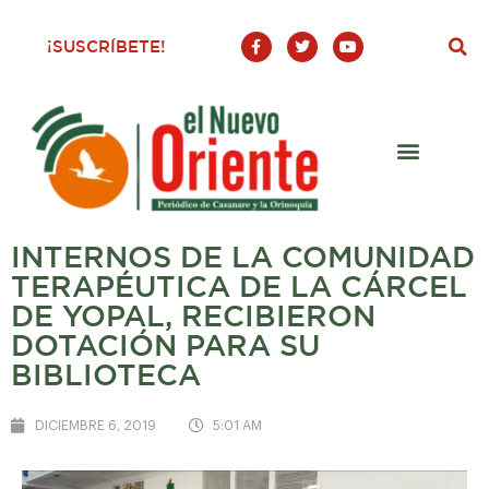
F
T
Y
¡SUSCRÍBETE!
a
w
o
c
i
u
e
t
t
b
t
u
o
e
b
o
r
e
k
-
f
INTERNOS DE LA COMUNIDAD
TERAPÉUTICA DE LA CÁRCEL
DE YOPAL, RECIBIERON
DOTACIÓN PARA SU
BIBLIOTECA
DICIEMBRE 6, 2019
5:01 AM