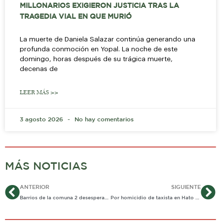
MILLONARIOS EXIGIERON JUSTICIA TRAS LA
TRAGEDIA VIAL EN QUE MURIÓ
La muerte de Daniela Salazar continúa generando una
profunda conmoción en Yopal. La noche de este
domingo, horas después de su trágica muerte,
decenas de
LEER MÁS >>
3 agosto 2026
No hay comentarios
MÁS NOTICIAS
Ant
Si
ANTERIOR
SIGUIENTE
Barrios de la comuna 2 desesperados por la delincuencia
Por homicidio de taxista en Hato Corozal, coautores fueron sentenciados a 19 años de prisión