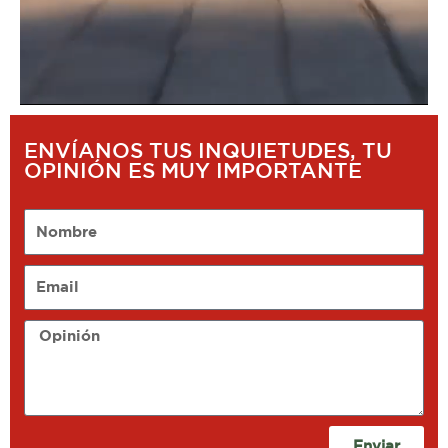
ENVÍANOS TUS INQUIETUDES, TU
OPINIÓN ES MUY IMPORTANTE
Nombre
Email
Opinión
Enviar