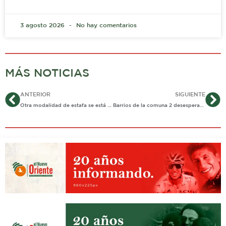
3 agosto 2026
No hay comentarios
MÁS NOTICIAS
Ant
Si
ANTERIOR
SIGUIENTE
Otra modalidad de estafa se está presentando en Casanare.
Barrios de la comuna 2 desesperados por la delincuencia