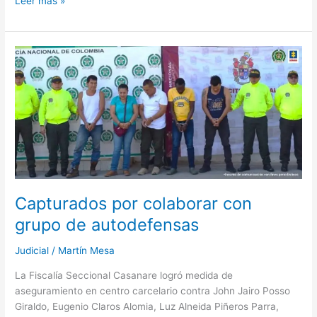
Leer más »
Capturados
por
colaborar
con
grupo
de
autodefensas
Capturados por colaborar con
grupo de autodefensas
Judicial
/
Martín Mesa
La Fiscalía Seccional Casanare logró medida de
aseguramiento en centro carcelario contra John Jairo Posso
Giraldo, Eugenio Claros Alomia, Luz Alneida Piñeros Parra,