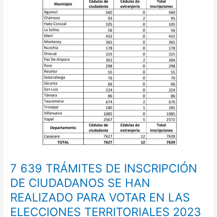
TRÁMITES
DE
INSCRIPCIÓN
DE
CIUDADANOS
SE
HAN
REALIZADO
PARA
VOTAR
EN
LAS
ELECCIONES
TERRITORIALES
2023
7 639 TRÁMITES DE INSCRIPCIÓN
EN
CASANARE
DE CIUDADANOS SE HAN
REALIZADO PARA VOTAR EN LAS
ELECCIONES TERRITORIALES 2023