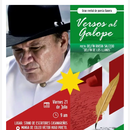
DELFIN
RIVERA,
EL
GRAN
POETA
CASANAREÑO,
HOY
EN
«CASANARE
PALPITA»