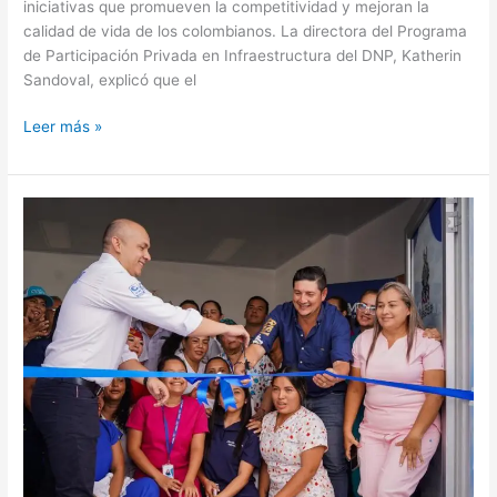
iniciativas que promueven la competitividad y mejoran la
calidad de vida de los colombianos. La directora del Programa
de Participación Privada en Infraestructura del DNP, Katherin
Sandoval, explicó que el
Leer más »
Entregan
el
centro
de
salud
de
Monterrey