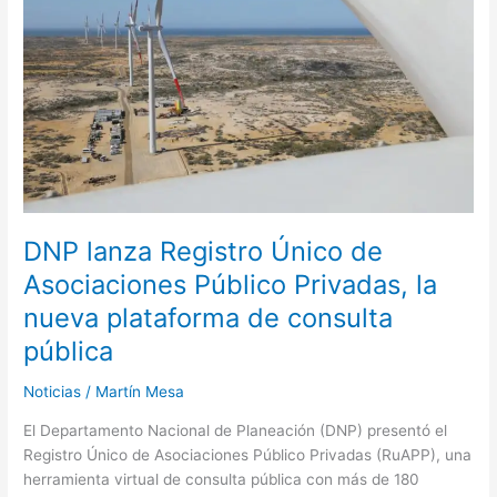
de
Asociaciones
Público
Privadas,
la
nueva
plataforma
de
consulta
pública
DNP lanza Registro Único de
Asociaciones Público Privadas, la
nueva plataforma de consulta
pública
Noticias
/
Martín Mesa
El Departamento Nacional de Planeación (DNP) presentó el
Registro Único de Asociaciones Público Privadas (RuAPP), una
herramienta virtual de consulta pública con más de 180