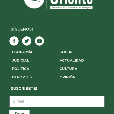
¡SÍGUENOS!
F
T
Y
a
w
o
c
i
u
e
t
t
ECONOMÍA
SOCIAL
b
t
u
o
e
b
JUDICIAL
ACTUALIDAD
o
r
e
POLÍTICA
CULTURA
k
-
DEPORTES
OPINIÓN
f
¡SUSCRÍBETE!
E-
Mail
Enviar