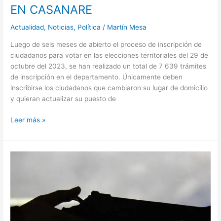
EN CASANARE
Actualidad
,
Noticias
,
Política
/
Martín Mesa
Luego de seis meses de abierto el proceso de inscripción de
ciudadanos para votar en las elecciones territoriales del 29 de
octubre del 2023, se han realizado un total de 7 639 trámites
de inscripción en el departamento. Únicamente deben
inscribirse los ciudadanos que cambiaron su lugar de domicilio
y quieran actualizar su puesto de
Leer más »
POR
DESACUERDO
EN
UNA
APUESTA,
OCURRIÓ