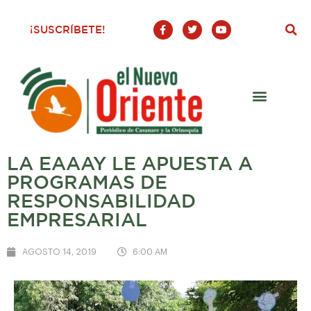
F
T
Y
¡SUSCRÍBETE!
a
w
o
c
i
u
e
t
t
b
t
u
o
e
b
o
r
e
k
-
f
LA EAAAY LE APUESTA A
PROGRAMAS DE
RESPONSABILIDAD
EMPRESARIAL
AGOSTO 14, 2019
6:00 AM