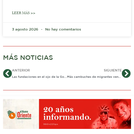
LEER MÁS >>
3 agosto 2026
No hay comentarios
MÁS NOTICIAS
Ant
Si
ANTERIOR
SIGUIENTE
Las fundaciones en el ojo de la Gobernación
Más cambuches de migrantes venezolanos debe desmontar la alcaldía de Yopal