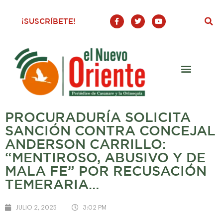
F
T
Y
¡SUSCRÍBETE!
a
w
o
c
i
u
e
t
t
b
t
u
o
e
b
o
r
e
k
-
f
PROCURADURÍA SOLICITA
SANCIÓN CONTRA CONCEJAL
ANDERSON CARRILLO:
“MENTIROSO, ABUSIVO Y DE
MALA FE” POR RECUSACIÓN
TEMERARIA…
JULIO 2, 2025
3:02 PM