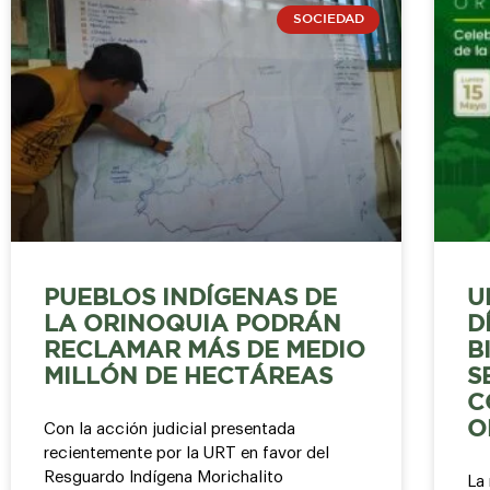
SOCIEDAD
PUEBLOS INDÍGENAS DE
U
LA ORINOQUIA PODRÁN
D
RECLAMAR MÁS DE MEDIO
B
MILLÓN DE HECTÁREAS
S
C
O
Con la acción judicial presentada
recientemente por la URT en favor del
Resguardo Indígena Morichalito
La 