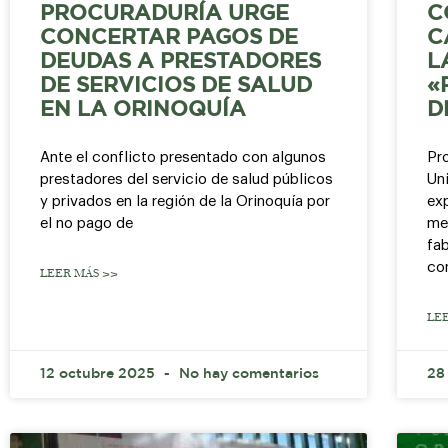
PROCURADURÍA URGE
C
CONCERTAR PAGOS DE
C
DEUDAS A PRESTADORES
L
DE SERVICIOS DE SALUD
«
EN LA ORINOQUÍA
D
Ante el conflicto presentado con algunos
Pr
prestadores del servicio de salud públicos
Un
y privados en la región de la Orinoquía por
ex
el no pago de
me
fa
co
LEER MÁS >>
LE
12 octubre 2025
No hay comentarios
28