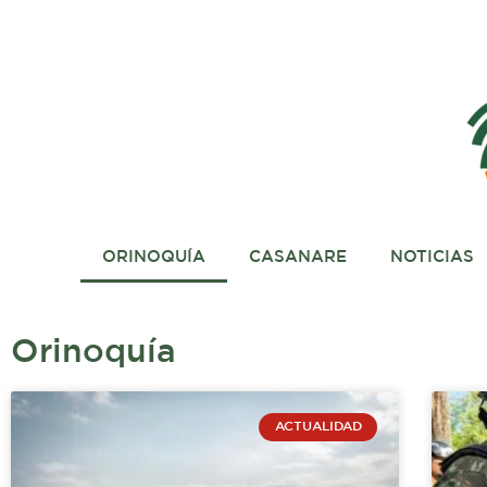
Ir
al
contenido
ORINOQUÍA
CASANARE
NOTICIAS
Orinoquía
Página
Página
Págin
ACTUALIDAD