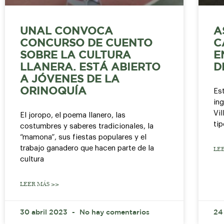
UNAL CONVOCA
A
CONCURSO DE CUENTO
C
SOBRE LA CULTURA
E
LLANERA. ESTÁ ABIERTO
D
A JÓVENES DE LA
ORINOQUÍA
Est
ing
Vil
El joropo, el poema llanero, las
ti
costumbres y saberes tradicionales, la
“mamona”, sus fiestas populares y el
trabajo ganadero que hacen parte de la
LE
cultura
LEER MÁS >>
30 abril 2023
No hay comentarios
24