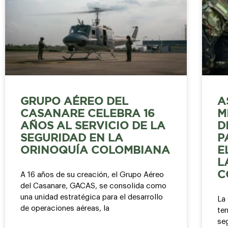
GRUPO AÉREO DEL
A
CASANARE CELEBRA 16
M
AÑOS AL SERVICIO DE LA
D
SEGURIDAD EN LA
P
ORINOQUÍA COLOMBIANA
E
L
C
A 16 años de su creación, el Grupo Aéreo
del Casanare, GACAS, se consolida como
una unidad estratégica para el desarrollo
La 
de operaciones aéreas, la
ten
seg