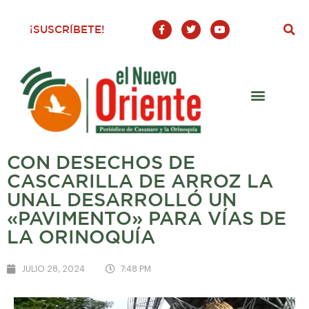
F
T
Y
¡SUSCRÍBETE!
a
w
o
c
i
u
e
t
t
b
t
u
o
e
b
o
r
e
k
-
f
CON DESECHOS DE
CASCARILLA DE ARROZ LA
UNAL DESARROLLÓ UN
«PAVIMENTO» PARA VÍAS DE
LA ORINOQUÍA
JULIO 28, 2024
7:48 PM