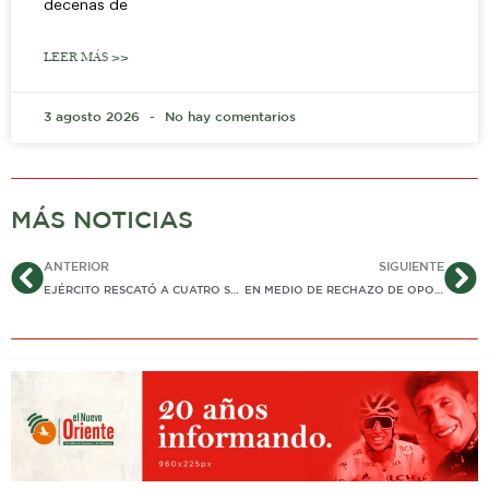
decenas de
LEER MÁS >>
3 agosto 2026
No hay comentarios
MÁS NOTICIAS
Ant
Si
ANTERIOR
SIGUIENTE
EJÉRCITO RESCATÓ A CUATRO SECUESTRADOS POR GRUPOS ILEGALES EN ARAUCA
EN MEDIO DE RECHAZO DE OPOSICIÓN, CNE DECLARÓ GANADOR A MADURO EN VENEZUELA