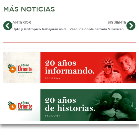
MÁS NOTICIAS
Ant
Si
ANTERIOR
SIGUIENTE
Uptc y Unitrópico trabajarán unidas por la educación pública de Casanare
Veeduría doble calzada Villavicencio- Yopal, realiza reuniones de concertación con Covioriente