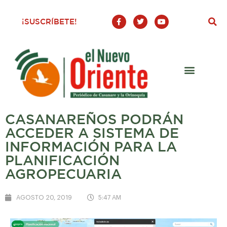
F
T
Y
¡SUSCRÍBETE!
a
w
o
c
i
u
e
t
t
b
t
u
o
e
b
o
r
e
k
-
f
CASANAREÑOS PODRÁN
ACCEDER A SISTEMA DE
INFORMACIÓN PARA LA
PLANIFICACIÓN
AGROPECUARIA
AGOSTO 20, 2019
5:47 AM