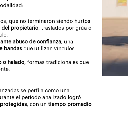
modalidad:
vos, que no terminaron siendo hurtos
 del propietario
, traslados por grúa o
ulo.
iante abuso de confianza
, una
de bandas
que utilizan vínculos
o o halado
, formas tradicionales que
nte.
vanzadas se perfila como una
urante el período analizado logró
 protegidas
, con un
tiempo promedio