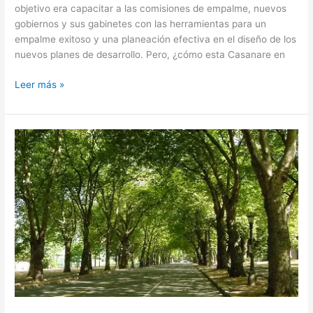
objetivo era capacitar a las comisiones de empalme, nuevos
gobiernos y sus gabinetes con las herramientas para un
empalme exitoso y una planeación efectiva en el diseño de los
nuevos planes de desarrollo. Pero, ¿cómo esta Casanare en
Leer más »
Proyecto
de
planeación
arbórea
y
jardín
botánico
de
la
Orinoquia,
avanza
en