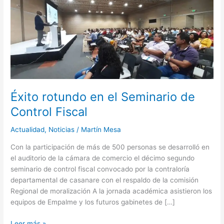
rotundo
en
el
Seminario
de
Control
Fiscal
Éxito rotundo en el Seminario de
Control Fiscal
Actualidad
,
Noticias
/
Martín Mesa
Con la participación de más de 500 personas se desarrolló en
el auditorio de la cámara de comercio el décimo segundo
seminario de control fiscal convocado por la contraloría
departamental de casanare con el respaldo de la comisión
Regional de moralización A la jornada académica asistieron los
equipos de Empalme y los futuros gabinetes de […]
Leer más »