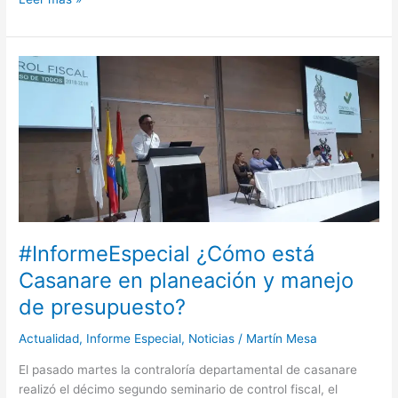
#InformeEspecial
¿Cómo
está
Casanare
en
planeación
y
manejo
de
presupuesto?
#InformeEspecial ¿Cómo está
Casanare en planeación y manejo
de presupuesto?
Actualidad
,
Informe Especial
,
Noticias
/
Martín Mesa
El pasado martes la contraloría departamental de casanare
realizó el décimo segundo seminario de control fiscal, el