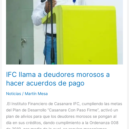
de
pago
IFC llama a deudores morosos a
hacer acuerdos de pago
Noticias
/
Martín Mesa
.El Instituto Financiero de Casanare IFC, cumpliendo las metas
del Plan de Desarrollo “Casanare Con Paso Firme”, activó un
plan de alivios para que los deudores morosos se pongan al
día en sus créditos, dando cumplimiento a la Ordenanza 008
de 2019, por medio de la cual, se regulan mecanismos