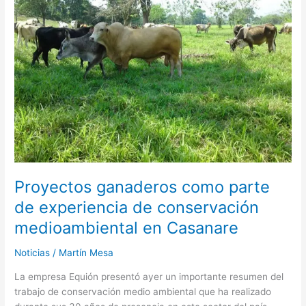
parte
de
experiencia
de
conservación
medioambiental
en
Casanare
Proyectos ganaderos como parte
de experiencia de conservación
medioambiental en Casanare
Noticias
/
Martín Mesa
La empresa Equión presentó ayer un importante resumen del
trabajo de conservación medio ambiental que ha realizado