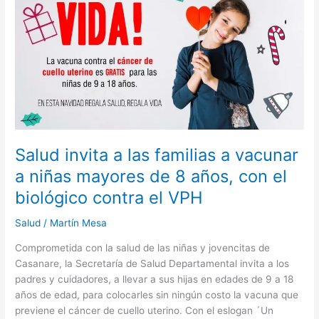
familias
a
vacunar
a
niñas
mayores
de
8
años,
con
Salud invita a las familias a vacunar
el
a niñas mayores de 8 años, con el
biológico
biológico contra el VPH
contra
el
Salud
/
Martín Mesa
VPH
Comprometida con la salud de las niñas y jovencitas de
Casanare, la Secretaría de Salud Departamental invita a los
padres y cuidadores, a llevar a sus hijas en edades de 9 a 18
años de edad, para colocarles sin ningún costo la vacuna que
previene el cáncer de cuello uterino. Con el eslogan ´Un