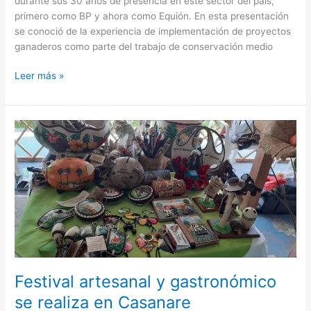
durante sus 30 años de presencia en este sector del país,
primero como BP y ahora como Equión. En esta presentación
se conoció de la experiencia de implementación de proyectos
ganaderos como parte del trabajo de conservación medio
Leer más »
Festival
artesanal
y
gastronómico
se
realiza
en
Casanare
Festival artesanal y gastronómico
se realiza en Casanare