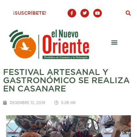
F
T
Y
¡SUSCRÍBETE!
a
w
o
c
i
u
e
t
t
b
t
u
o
e
b
o
r
e
k
-
f
FESTIVAL ARTESANAL Y
GASTRONÓMICO SE REALIZA
EN CASANARE
DICIEMBRE 12, 2019
5:38 AM