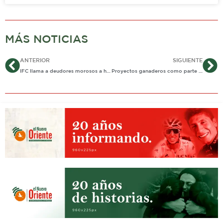
MÁS NOTICIAS
Ant
Si
ANTERIOR
SIGUIENTE
IFC llama a deudores morosos a hacer acuerdos de pago
Proyectos ganaderos como parte de experiencia de conservación medioambiental en Casanare