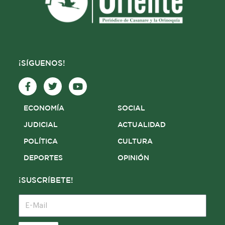
¡SÍGUENOS!
F
T
Y
a
w
o
c
i
u
e
t
t
ECONOMÍA
SOCIAL
b
t
u
o
e
b
JUDICIAL
ACTUALIDAD
o
r
e
POLÍTICA
CULTURA
k
-
DEPORTES
OPINIÓN
f
¡SUSCRÍBETE!
E-
Mail