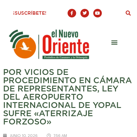
F
T
Y
¡SUSCRÍBETE!
a
w
o
c
i
u
e
t
t
b
t
u
o
e
b
o
r
e
k
-
f
POR VICIOS DE
PROCEDIMIENTO EN CÁMARA
DE REPRESENTANTES, LEY
DEL AEROPUERTO
INTERNACIONAL DE YOPAL
SUFRE «ATERRIZAJE
FORZOSO»
JUNIO 10, 2026
7:56 AM