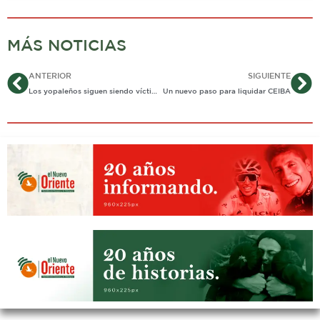
MÁS NOTICIAS
Ant
Si
ANTERIOR
SIGUIENTE
Los yopaleños siguen siendo víctimas de los gota- gota
Un nuevo paso para liquidar CEIBA