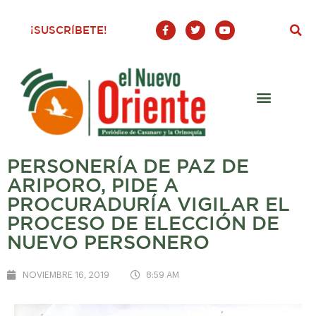
F
T
Y
¡SUSCRÍBETE!
a
w
o
c
i
u
e
t
t
b
t
u
o
e
b
o
r
e
k
-
f
PERSONERÍA DE PAZ DE
ARIPORO, PIDE A
PROCURADURÍA VIGILAR EL
PROCESO DE ELECCIÓN DE
NUEVO PERSONERO
NOVIEMBRE 16, 2019
8:59 AM