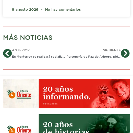
8 agosto 2026
No hay comentarios
MÁS NOTICIAS
Ant
Si
ANTERIOR
SIGUIENTE
En Monterrey se realizará socialización de normatividad ambiental
Personería de Paz de Ariporo, pide a Procuraduría vigilar el proceso de elección de nuevo personero