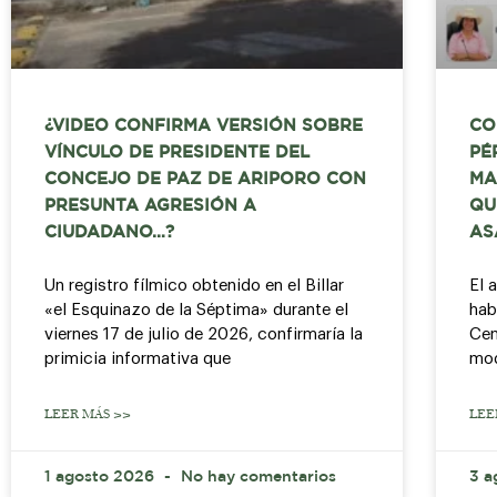
¿VIDEO CONFIRMA VERSIÓN SOBRE
CO
VÍNCULO DE PRESIDENTE DEL
PÉ
CONCEJO DE PAZ DE ARIPORO CON
MA
PRESUNTA AGRESIÓN A
QU
CIUDADANO…?
AS
Un registro fílmico obtenido en el Billar
El 
«el Esquinazo de la Séptima» durante el
hab
viernes 17 de julio de 2026, confirmaría la
Cen
primicia informativa que
mod
LEER MÁS >>
LEE
1 agosto 2026
No hay comentarios
3 a