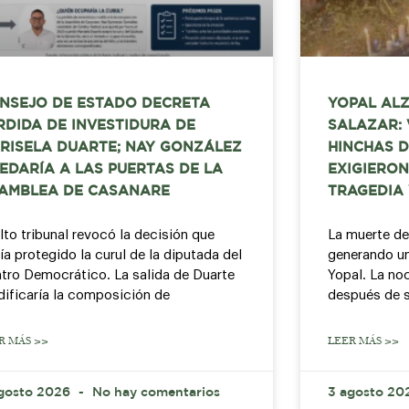
NSEJO DE ESTADO DECRETA
YOPAL ALZ
RDIDA DE INVESTIDURA DE
SALAZAR:
RISELA DUARTE; NAY GONZÁLEZ
HINCHAS D
EDARÍA A LAS PUERTAS DE LA
EXIGIERON
AMBLEA DE CASANARE
TRAGEDIA 
alto tribunal revocó la decisión que
La muerte de
ía protegido la curul de la diputada del
generando u
tro Democrático. La salida de Duarte
Yopal. La no
ificaría la composición de
después de s
R MÁS >>
LEER MÁS >>
gosto 2026
No hay comentarios
3 agosto 2