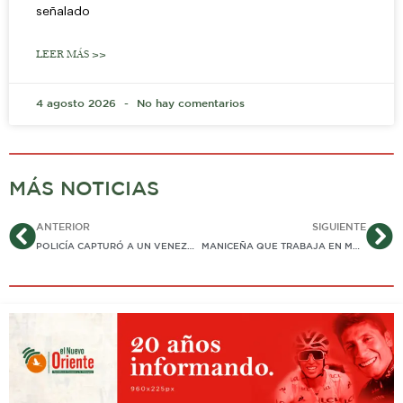
señalado
LEER MÁS >>
4 agosto 2026
No hay comentarios
MÁS NOTICIAS
Ant
Si
ANTERIOR
SIGUIENTE
POLICÍA CAPTURÓ A UN VENEZOLANO COMO PRESUNTO AUTOR DE HOMICIDIO DE COMERCIANTE EN VILLANUEVA
MANICEÑA QUE TRABAJA EN MODALIDAD «GOTA-A-GOTA» EN MÉXICO, FUE ACRIBILLADA A BALAZOS EN CALLES DE CANCÚN