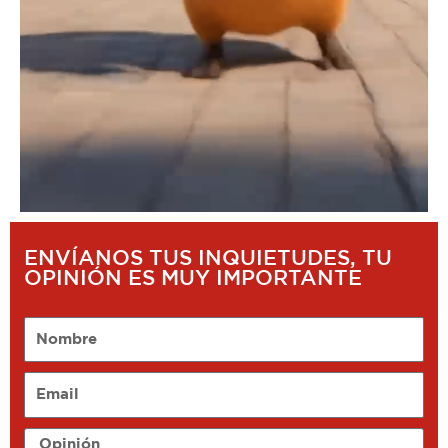
ENVÍANOS TUS INQUIETUDES, TU
OPINIÓN ES MUY IMPORTANTE
Nombre
Email
Opinión