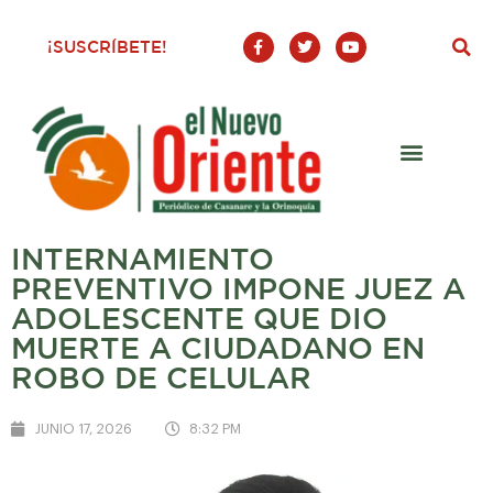
F
T
Y
¡SUSCRÍBETE!
a
w
o
c
i
u
e
t
t
b
t
u
o
e
b
o
r
e
k
-
f
INTERNAMIENTO
PREVENTIVO IMPONE JUEZ A
ADOLESCENTE QUE DIO
MUERTE A CIUDADANO EN
ROBO DE CELULAR
JUNIO 17, 2026
8:32 PM