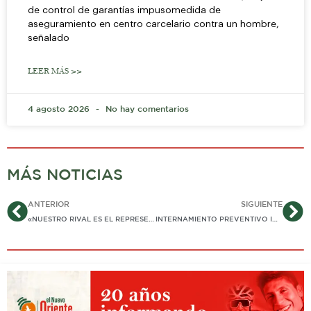
de control de garantías impusomedida de
aseguramiento en centro carcelario contra un hombre,
señalado
LEER MÁS >>
4 agosto 2026
No hay comentarios
MÁS NOTICIAS
Ant
Si
ANTERIOR
SIGUIENTE
«NUESTRO RIVAL ES EL REPRESENTANTE LEGAL Y ABOGADO DE LA MAFIA», DICE EN YOPAL, FELIPE HARMAN SOBRE CANDIDATURA PRESIDENCIAL DE ABELARDO DE LA ESPRIELLA
INTERNAMIENTO PREVENTIVO IMPONE JUEZ A ADOLESCENTE QUE DIO MUERTE A CIUDADANO EN ROBO DE CELULAR