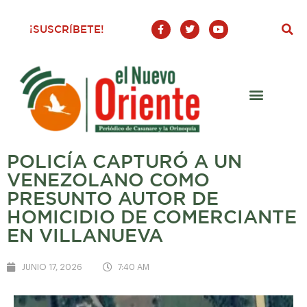
F
T
Y
¡SUSCRÍBETE!
a
w
o
c
i
u
e
t
t
b
t
u
o
e
b
o
r
e
k
-
f
POLICÍA CAPTURÓ A UN
VENEZOLANO COMO
PRESUNTO AUTOR DE
HOMICIDIO DE COMERCIANTE
EN VILLANUEVA
JUNIO 17, 2026
7:40 AM