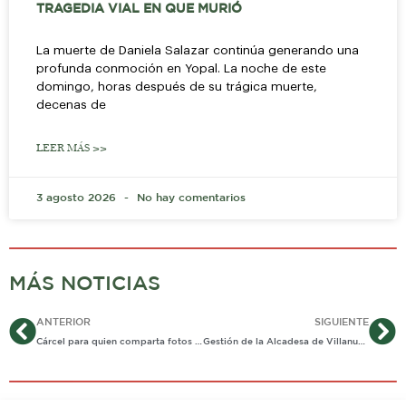
TRAGEDIA VIAL EN QUE MURIÓ
La muerte de Daniela Salazar continúa generando una
profunda conmoción en Yopal. La noche de este
domingo, horas después de su trágica muerte,
decenas de
LEER MÁS >>
3 agosto 2026
No hay comentarios
MÁS NOTICIAS
Ant
Si
ANTERIOR
SIGUIENTE
Cárcel para quien comparta fotos o vídeos íntimos sin autorización
Gestión de la Alcadesa de Villanueva «Alzó vuelo»