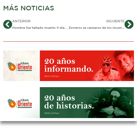
MÁS NOTICIAS
Ant
Si
ANTERIOR
SIGUIENTE
Hombre fue hallado muerto 4 días después de su desaparición
Zorreros se cansaron de los incumplimientos de la alcaldía