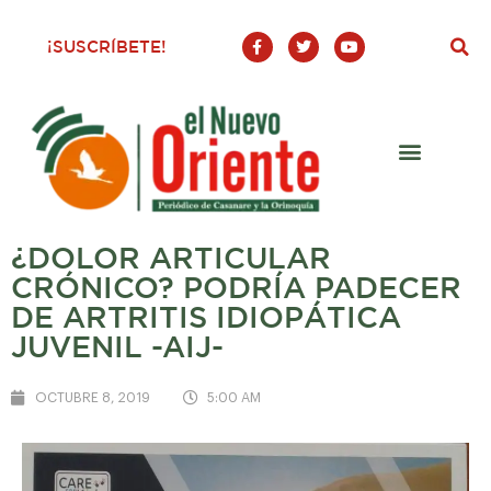
F
T
Y
¡SUSCRÍBETE!
a
w
o
c
i
u
e
t
t
b
t
u
o
e
b
o
r
e
k
-
f
¿DOLOR ARTICULAR
CRÓNICO? PODRÍA PADECER
DE ARTRITIS IDIOPÁTICA
JUVENIL -AIJ-
OCTUBRE 8, 2019
5:00 AM