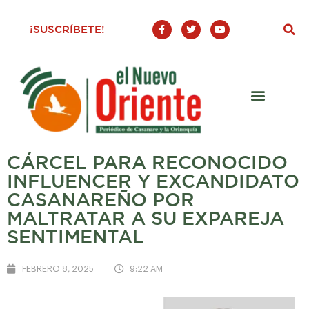
F
T
Y
¡SUSCRÍBETE!
a
w
o
c
i
u
e
t
t
b
t
u
o
e
b
o
r
e
k
-
f
CÁRCEL PARA RECONOCIDO
INFLUENCER Y EXCANDIDATO
CASANAREÑO POR
MALTRATAR A SU EXPAREJA
SENTIMENTAL
FEBRERO 8, 2025
9:22 AM