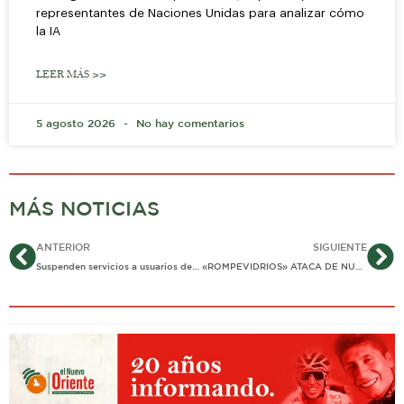
representantes de Naciones Unidas para analizar cómo
la IA
LEER MÁS >>
5 agosto 2026
No hay comentarios
MÁS NOTICIAS
Ant
Si
ANTERIOR
SIGUIENTE
Suspenden servicios a usuarios de la Nueva Eps.
«ROMPEVIDRIOS» ATACA DE NUEVO EN EL CENTRO DE YOPAL: DE UNA CAMIONETA SUSTRAEN VARIOS ELEMENTOS