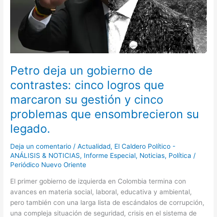
que
marcaron
su
gestión
y
cinco
Petro deja un gobierno de
problemas
contrastes: cinco logros que
que
ensombrecieron
marcaron su gestión y cinco
su
problemas que ensombrecieron su
legado.
legado.
Deja un comentario
/
Actualidad
,
El Caldero Político -
ANÁLISIS & NOTICIAS
,
Informe Especial
,
Noticias
,
Política
/
Periódico Nuevo Oriente
El primer gobierno de izquierda en Colombia termina con
avances en materia social, laboral, educativa y ambiental,
pero también con una larga lista de escándalos de corrupción,
una compleja situación de seguridad, crisis en el sistema de