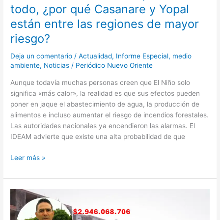
todo, ¿por qué Casanare y Yopal
qué
Casanare
están entre las regiones de mayor
y
riesgo?
Yopal
están
Deja un comentario
/
Actualidad
,
Informe Especial
,
medio
entre
ambiente
,
Noticias
/
Periódico Nuevo Oriente
las
regiones
Aunque todavía muchas personas creen que El Niño solo
de
significa «más calor», la realidad es que sus efectos pueden
mayor
poner en jaque el abastecimiento de agua, la producción de
riesgo?
alimentos e incluso aumentar el riesgo de incendios forestales.
Las autoridades nacionales ya encendieron las alarmas. El
IDEAM advierte que existe una alta probabilidad de que
Leer más »
Contraloría
declara
responsables