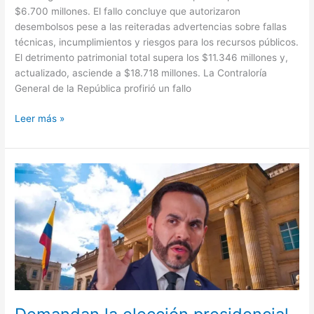
$6.700 millones. El fallo concluye que autorizaron
desembolsos pese a las reiteradas advertencias sobre fallas
técnicas, incumplimientos y riesgos para los recursos públicos.
El detrimento patrimonial total supera los $11.346 millones y,
actualizado, asciende a $18.718 millones. La Contraloría
General de la República profirió un fallo
Leer más »
Demandan
la
elección
presidencial
de
Abelardo
de
la
Espriella:
estos