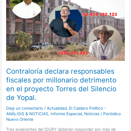
fiscales
por
millonario
detrimento
en
el
proyecto
Torres
del
Silencio
de
Contraloría declara responsables
Yopal.
fiscales por millonario detrimento
en el proyecto Torres del Silencio
de Yopal.
Deja un comentario
/
Actualidad
,
El Caldero Político -
ANÁLISIS & NOTICIAS
,
Informe Especial
,
Noticias
/
Periódico
Nuevo Oriente
Tres exgerentes del IDURY deberán responder por más de