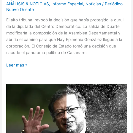
ANÁLISIS & NOTICIAS
,
Informe Especial
,
Noticias
/
Periódico
Nuevo Oriente
El alto tribunal revocó la decisión que había protegido la curul
de la diputada del Centro Democrático. La salida de Duarte
modificaría la composición de la Asamblea Departamental y
abriría el camino para que Nay Epimenio González llegue a la
corporación. El Consejo de Estado tomó una decisión que
sacude el panorama político de Casanare:
Leer más »
Petro
deja
un
gobierno
de
contrastes:
cinco
logros