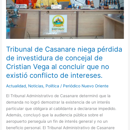
investidura
de
concejal
de
Cristian
Vega
al
concluir
Tribunal de Casanare niega pérdida
que
de investidura de concejal de
no
Cristian Vega al concluir que no
existió
conflicto
existió conflicto de intereses.
de
intereses.
Actualidad
,
Noticias
,
Política
/
Periódico Nuevo Oriente
El Tribunal Administrativo de Casanare determinó que la
demanda no logró demostrar la existencia de un interés
particular que obligara al cabildante a declararse impedido.
Además, concluyó que la audiencia pública sobre el
aeropuerto perseguía un fin de interés general y no un
beneficio personal. El Tribunal Administrativo de Casanare