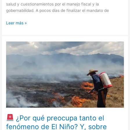
salud y cuestionamientos por el manejo fiscal y la
gobernabilidad. A pocos días de finalizar el mandato de
Leer más »
¿Por
qué
preocupa
tanto
el
fenómeno
de
El
Niño?
Y,
sobre
¿Por qué preocupa tanto el
todo,
fenómeno de El Niño? Y, sobre
¿por