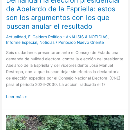
Demandan la elección presidencial
son
de Abelardo de la Espriella: estos
los
son los argumentos con los que
argumentos
con
buscan anular el resultado
los
que
Actualidad
,
El Caldero Político - ANÁLISIS & NOTICIAS
,
Informe Especial
,
Noticias
/
Periódico Nuevo Oriente
buscan
anular
Seis ciudadanos presentaron ante el Consejo de Estado una
el
demanda de nulidad electoral contra la elección del presidente
resultado
Abelardo de la Espriella y del vicepresidente José Manuel
Restrepo, con la que buscan dejar sin efectos la declaratoria
de elección expedida por el Consejo Nacional Electoral (CNE)
para el período 2026-2030. La acción, radicada el 17
Leer más »
Personerías
de