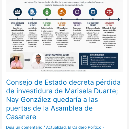
de
Estado
decreta
pérdida
de
investidura
de
Marisela
Duarte;
Nay
González
quedaría
a
Consejo de Estado decreta pérdida
las
de investidura de Marisela Duarte;
puertas
Nay González quedaría a las
de
la
puertas de la Asamblea de
Asamblea
Casanare
de
Casanare
Deja un comentario
/
Actualidad
,
El Caldero Político -