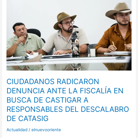
DENUNCIA
ANTE
LA
FISCALÍA
EN
BUSCA
DE
CASTIGAR
A
RESPONSABLES
DEL
DESCALABRO
CIUDADANOS RADICARON
DE
DENUNCIA ANTE LA FISCALÍA EN
CATASIG
BUSCA DE CASTIGAR A
RESPONSABLES DEL DESCALABRO
DE CATASIG
Actualidad
/
elnuevooriente