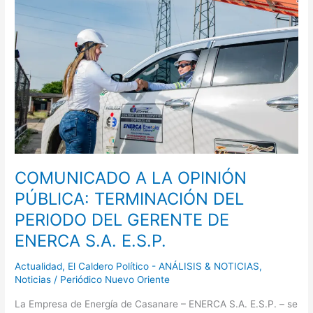
LA
OPINIÓN
PÚBLICA:
TERMINACIÓN
DEL
PERIODO
DEL
GERENTE
DE
ENERCA
S.A.
E.S.P.
COMUNICADO A LA OPINIÓN
PÚBLICA: TERMINACIÓN DEL
PERIODO DEL GERENTE DE
ENERCA S.A. E.S.P.
Actualidad
,
El Caldero Político - ANÁLISIS & NOTICIAS
,
Noticias
/
Periódico Nuevo Oriente
La Empresa de Energía de Casanare – ENERCA S.A. E.S.P. – se