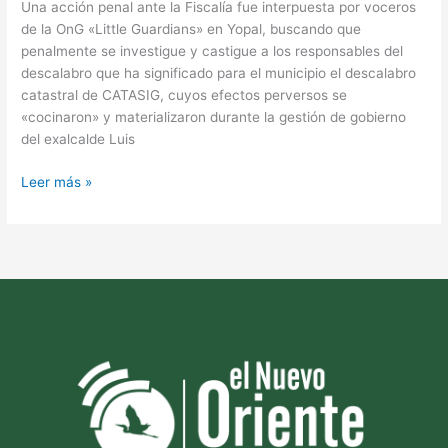
Una acción penal ante la Fiscalía fue interpuesta por voceros
de la OnG «Little Guardians» en Yopal, buscando que
penalmente se investigue y castigue a los responsables del
descalabro que ha significado para el municipio el descalabro
catastral de CATASIG, cuyos efectos perversos se
«cocinaron» y materializaron durante la gestión de gobierno
del exalcalde Luis
Leer más »