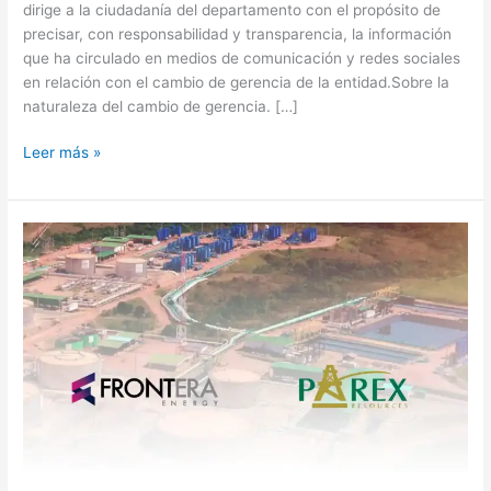
dirige a la ciudadanía del departamento con el propósito de
precisar, con responsabilidad y transparencia, la información
que ha circulado en medios de comunicación y redes sociales
en relación con el cambio de gerencia de la entidad.Sobre la
naturaleza del cambio de gerencia. […]
Leer más »
Parex
se
convierte
en
la
nueva
«superpoderosa»
de
la
industria
petrolera