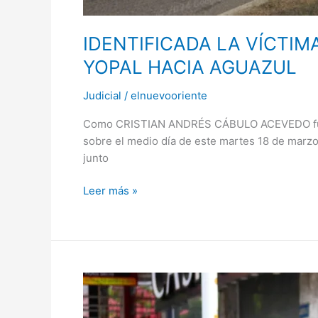
IDENTIFICADA LA VÍCTIM
YOPAL HACIA AGUAZUL
Judicial
/
elnuevooriente
Como CRISTIAN ANDRÉS CÁBULO ACEVEDO fue ide
sobre el medio día de este martes 18 de marzo.
junto
Leer más »
Hijo
de
un