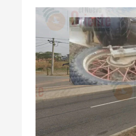
IDENTIFICADA
LA
VÍCTIMA
DEL
MORTAL
ACCIDENTE
DE
ESTE
MEDIO
DÍA
EN
LA
VÍA
YOPAL
HACIA
AGUAZUL