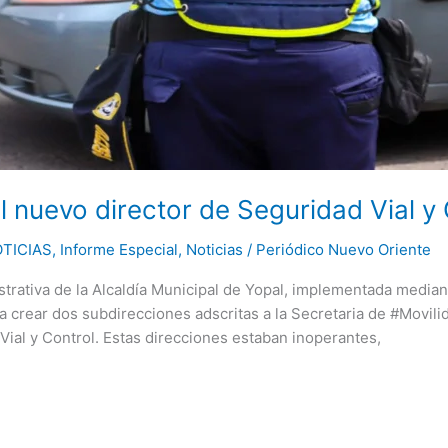
l nuevo director de Seguridad Vial y
NOTICIAS
,
Informe Especial
,
Noticias
/
Periódico Nuevo Oriente
strativa de la Alcaldía Municipal de Yopal, implementada media
ra crear dos subdirecciones adscritas a la Secretaria de #Movili
Vial y Control. Estas direcciones estaban inoperantes,