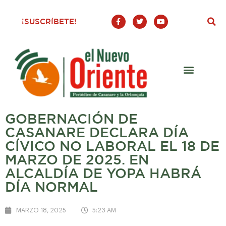
F
T
Y
¡SUSCRÍBETE!
a
w
o
c
i
u
e
t
t
b
t
u
o
e
b
o
r
e
k
-
f
GOBERNACIÓN DE
CASANARE DECLARA DÍA
CÍVICO NO LABORAL EL 18 DE
MARZO DE 2025. EN
ALCALDÍA DE YOPA HABRÁ
DÍA NORMAL
MARZO 18, 2025
5:23 AM