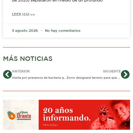
de 2025) sepultaron en medio de un profundo
LEER MÁS >>
3 agosto 2026
No hay comentarios
MÁS NOTICIAS
Ant
Si
ANTERIOR
SIGUIENTE
Alerta por presencia de bacteria que afecta cultivos
Zorro designará terreno para que 151 familias tengan su lote en Paz de Ariporo