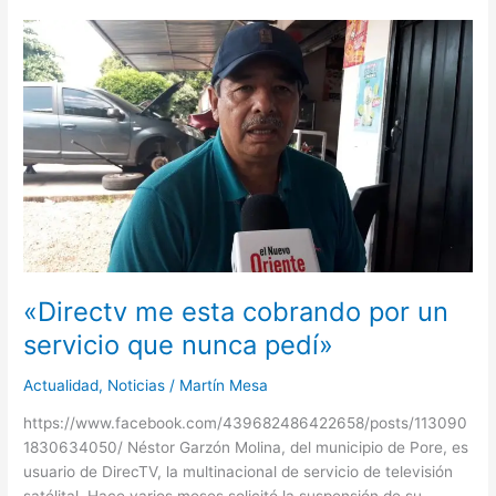
«Directv
me
esta
cobrando
por
un
servicio
que
nunca
pedí»
«Directv me esta cobrando por un
servicio que nunca pedí»
Actualidad
,
Noticias
/
Martín Mesa
https://www.facebook.com/439682486422658/posts/113090
1830634050/ Néstor Garzón Molina, del municipio de Pore, es
usuario de DirecTV, la multinacional de servicio de televisión