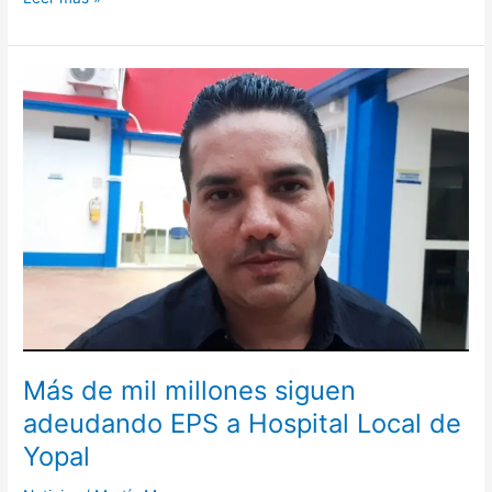
Más
de
mil
millones
siguen
adeudando
EPS
a
Hospital
Local
de
Yopal
Más de mil millones siguen
adeudando EPS a Hospital Local de
Yopal