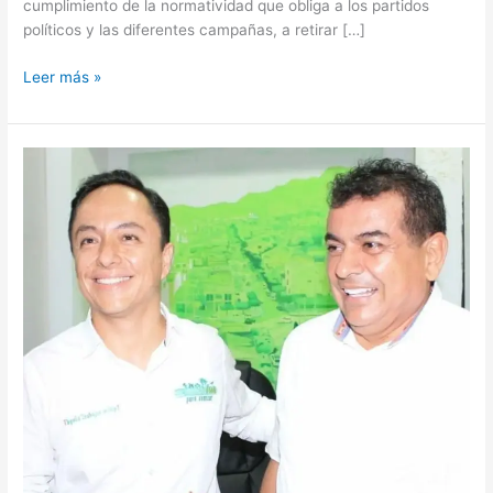
cumplimiento de la normatividad que obliga a los partidos
políticos y las diferentes campañas, a retirar […]
Leer más »
«Ahí
le
entrego
este
chicharrón»
Puentes
a
Castro