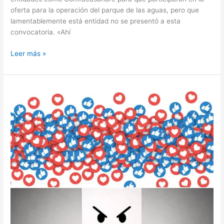
oferta para la operación del parque de las aguas, pero que
lamentablemente está entidad no se presentó a esta
convocatoria. «Ahí
Leer más »
Y
de
la
publicidad
política
¿Qué?