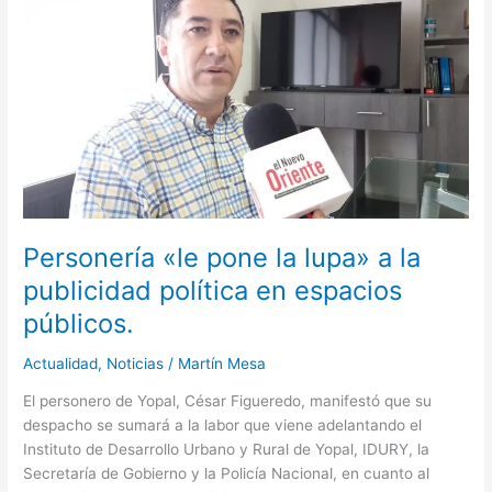
«le
pone
la
lupa»
a
la
publicidad
política
en
espacios
públicos.
Personería «le pone la lupa» a la
publicidad política en espacios
públicos.
Actualidad
,
Noticias
/
Martín Mesa
El personero de Yopal, César Figueredo, manifestó que su
despacho se sumará a la labor que viene adelantando el
Instituto de Desarrollo Urbano y Rural de Yopal, IDURY, la
Secretaría de Gobierno y la Policía Nacional, en cuanto al