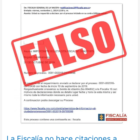
La
Fiscalía
no
hace
citaciones
a
través
de
correos
electrónicos
La Fiscalía no hace citaciones a