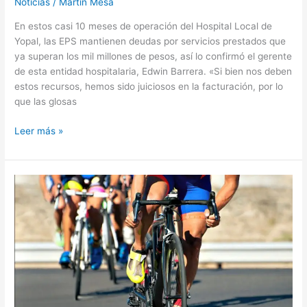
Noticias
/
Martín Mesa
En estos casi 10 meses de operación del Hospital Local de
Yopal, las EPS mantienen deudas por servicios prestados que
ya superan los mil millones de pesos, así lo confirmó el gerente
de esta entidad hospitalaria, Edwin Barrera. «Si bien nos deben
estos recursos, hemos sido juiciosos en la facturación, por lo
que las glosas
Leer más »
Cierre
total
en
la
vía
Yopal-
Paz
de
Ariporo