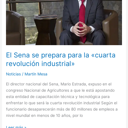
la
«cuarta
revolución
industrial»
El Sena se prepara para la «cuarta
revolución industrial»
Noticias
/
Martín Mesa
El director nacional del Sena, Mario Estrada, expuso en el
congreso Nacional de Agricultores a que le está apostando
esta entidad de capacitación técnica y tecnológica para
enfrentar lo que será la cuarta revolución industrial Según el
funcionario desaparecerán más de 80 millones de empleos a
nivel mundial en menos de 10 años, por lo
Leer más »