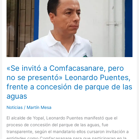
a
Comfacasanare,
pero
no
se
presentó»
Leonardo
Puentes,
frente
a
«Se invitó a Comfacasanare, pero
concesión
no se presentó» Leonardo Puentes,
de
frente a concesión de parque de las
parque
de
aguas
las
aguas
Noticias
/
Martín Mesa
El alcalde de Yopal, Leonardo Puentes manifestó que el
proceso de concesión del parque de las aguas, fue
transparente, según el mandatario ellos cursaron invitación a
entidades como Comfacasanare para que participaran en la