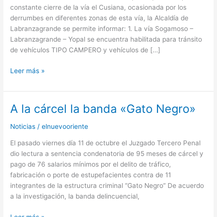
constante cierre de la vía el Cusiana, ocasionada por los
derrumbes en diferentes zonas de esta vía, la Alcaldía de
Labranzagrande se permite informar: 1. La vía Sogamoso –
Labranzagrande – Yopal se encuentra habilitada para tránsito
de vehículos TIPO CAMPERO y vehículos de […]
Leer más »
A la cárcel la banda «Gato Negro»
A
la
Noticias
/
elnuevooriente
cárcel
la
El pasado viernes día 11 de octubre el Juzgado Tercero Penal
banda
dio lectura a sentencia condenatoria de 95 meses de cárcel y
«Gato
pago de 76 salarios mínimos por el delito de tráfico,
Negro»
fabricación o porte de estupefacientes contra de 11
integrantes de la estructura criminal “Gato Negro” De acuerdo
a la investigación, la banda delincuencial,
Leer más »