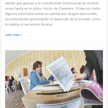
señaló que gracias a la coordinación institucional se tendrán
urnas hasta en el último rincón de Casanare. Si bien es cierto
algunos municipios están en alertas por riesgos electorales,
las autoridades garantizarán el desarrollo de la jornada, cómo
lo explica el secretario Álvarez.
Leer más »
20
candidatos
cuestionados
en
informe
entregado
por
la
fundación
paz
y