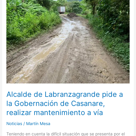
de
Labranzagrande
pide
a
la
Gobernación
de
Casanare,
realizar
mantenimiento
a
vía
Alcalde de Labranzagrande pide a
la Gobernación de Casanare,
realizar mantenimiento a vía
Noticias
/
Martín Mesa
Teniendo en cuenta la difícil situación que se presenta por el