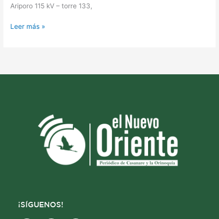
Ariporo 115 kV – torre 133,
Leer más »
¡SÍGUENOS!