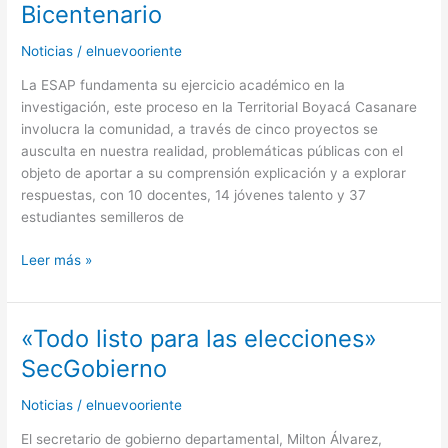
realiza
Bicentenario
foros
sobre
Noticias
/
elnuevooriente
el
La ESAP fundamenta su ejercicio académico en la
Bicentenario
investigación, este proceso en la Territorial Boyacá Casanare
involucra la comunidad, a través de cinco proyectos se
ausculta en nuestra realidad, problemáticas públicas con el
objeto de aportar a su comprensión explicación y a explorar
respuestas, con 10 docentes, 14 jóvenes talento y 37
estudiantes semilleros de
Leer más »
«Todo listo para las elecciones»
«Todo
listo
SecGobierno
para
las
Noticias
/
elnuevooriente
elecciones»
El secretario de gobierno departamental, Milton Álvarez,
SecGobierno