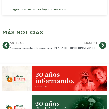
5 agosto 2026
No hay comentarios
MÁS NOTICIAS
Ant
Si
ANTERIOR
SIGUIENTE
Avanza a buen ritmo la construcción del terraplén que afianza la vía hacía Orocué
PLAZA DE TOROS DIMAS AVELLA, SERÁ REMODELADA