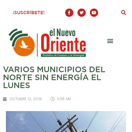
F
T
Y
¡SUSCRÍBETE!
a
w
o
c
i
u
e
t
t
b
t
u
o
e
b
o
r
e
k
-
f
VARIOS MUNICIPIOS DEL
NORTE SIN ENERGÍA EL
LUNES
OCTUBRE 12, 2019
5:58 AM