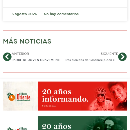
5 agosto 2026
No hay comentarios
MÁS NOTICIAS
Ant
Si
ANTERIOR
SIGUIENTE
PADRE DE JOVEN GRAVEMENTE HERIDO EN ATRACO, RECLAMA ACCION EFECTIVA DE LAS AUTORIDADES
Tres alcaldes de Casanare piden controles migratorios