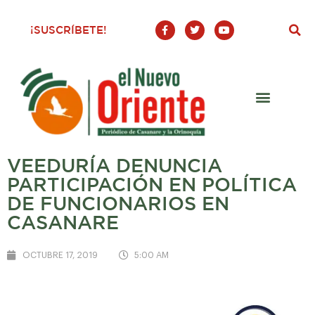
F
T
Y
¡SUSCRÍBETE!
a
w
o
c
i
u
e
t
t
b
t
u
o
e
b
o
r
e
k
-
f
VEEDURÍA DENUNCIA
PARTICIPACIÓN EN POLÍTICA
DE FUNCIONARIOS EN
CASANARE
OCTUBRE 17, 2019
5:00 AM