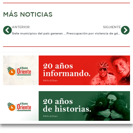
MÁS NOTICIAS
Ant
Si
ANTERIOR
SIGUIENTE
Siete municipios del país generan el 62% del petróleo que produce el país.
Preocupación por violencia de género en Aguazul