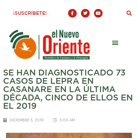
F
T
Y
¡SUSCRÍBETE!
a
w
o
c
i
u
e
t
t
b
t
u
o
e
b
o
r
e
k
-
f
SE HAN DIAGNOSTICADO 73
CASOS DE LEPRA EN
CASANARE EN LA ÚLTIMA
DÉCADA, CINCO DE ELLOS EN
EL 2019
DICIEMBRE 5, 2019
5:00 AM