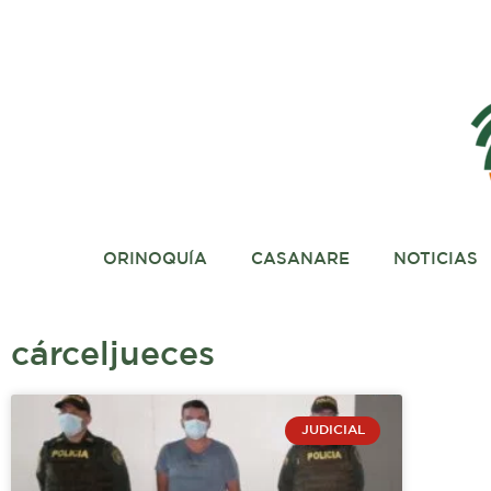
Ir
al
contenido
ORINOQUÍA
CASANARE
NOTICIAS
cárceljueces
JUDICIAL