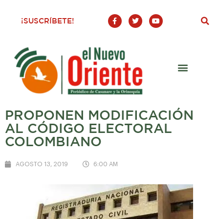
F
T
Y
¡SUSCRÍBETE!
a
w
o
c
i
u
e
t
t
b
t
u
o
e
b
o
r
e
k
-
f
PROPONEN MODIFICACIÓN
AL CÓDIGO ELECTORAL
COLOMBIANO
AGOSTO 13, 2019
6:00 AM