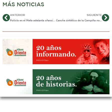
MÁS NOTICIAS
Ant
Si
ANTERIOR
SIGUIENTE
Policía en el Meta adelanta ofensiva contra delitos ambientales
Cancha sintética de la Campiña no da más