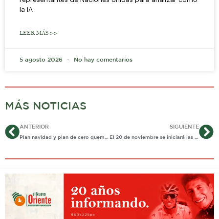
la IA
LEER MÁS >>
5 agosto 2026
No hay comentarios
MÁS NOTICIAS
Ant
Si
ANTERIOR
SIGUIENTE
Plan navidad y plan de cero quemados será lanzada próximamente
El 20 de noviembre se iniciará las mesas de empalme del gobierno departamental