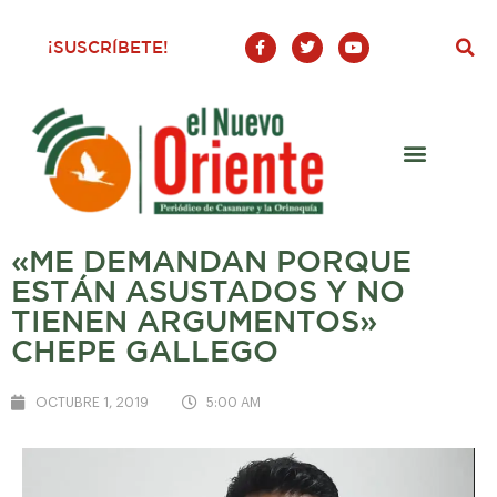
F
T
Y
¡SUSCRÍBETE!
a
w
o
c
i
u
e
t
t
b
t
u
o
e
b
o
r
e
k
-
f
«ME DEMANDAN PORQUE
ESTÁN ASUSTADOS Y NO
TIENEN ARGUMENTOS»
CHEPE GALLEGO
OCTUBRE 1, 2019
5:00 AM