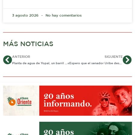
3 agosto 2026
No hay comentarios
MÁS NOTICIAS
Ant
Si
ANTERIOR
SIGUIENTE
Planta de agua de Yopal, un barril sin fondo
«Espero que el senador Uribe desconozca lo que están haciendo con el partido en Casanare» Rueda