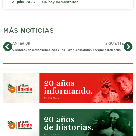
31 julio 2026
No hay comentarios
MÁS NOTICIAS
Ant
Si
ANTERIOR
SIGUIENTE
Veedores en desacuerdo con el ascenso en las tarifas de energía
«Me demandan porque están asustados y no tienen argumentos» Chepe Gallego