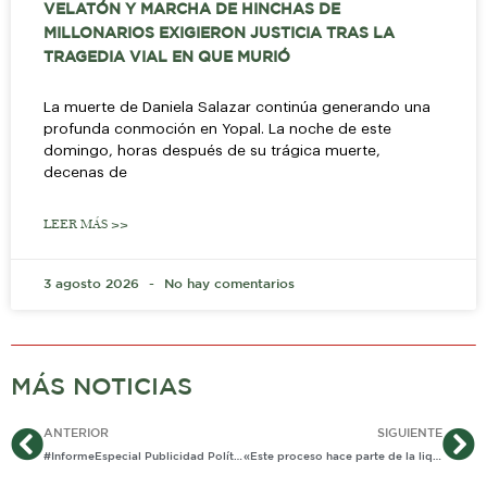
VELATÓN Y MARCHA DE HINCHAS DE
MILLONARIOS EXIGIERON JUSTICIA TRAS LA
TRAGEDIA VIAL EN QUE MURIÓ
La muerte de Daniela Salazar continúa generando una
profunda conmoción en Yopal. La noche de este
domingo, horas después de su trágica muerte,
decenas de
LEER MÁS >>
3 agosto 2026
No hay comentarios
MÁS NOTICIAS
Ant
Si
ANTERIOR
SIGUIENTE
#InformeEspecial Publicidad Política …¿Plagiada?
«Este proceso hace parte de la liquidación de tercerizaciones»