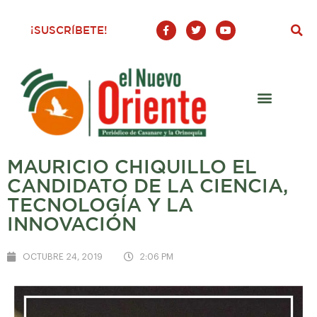
F
T
Y
¡SUSCRÍBETE!
a
w
o
c
i
u
e
t
t
b
t
u
o
e
b
o
r
e
k
-
f
MAURICIO CHIQUILLO EL
CANDIDATO DE LA CIENCIA,
TECNOLOGÍA Y LA
INNOVACIÓN
OCTUBRE 24, 2019
2:06 PM