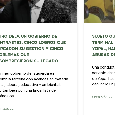
TRO DEJA UN GOBIERNO DE
SUJETO QU
NTRASTES: CINCO LOGROS QUE
TERMINAL
RCARON SU GESTIÓN Y CINCO
YOPAL, HA
OBLEMAS QUE
ABUSAR D
SOMBRECIERON SU LEGADO.
Una conducto
servicio des
primer gobierno de izquierda en
de Yopal hast
ombia termina con avances en materia
denunció un 
ial, laboral, educativa y ambiental,
o también con una larga lista de
ándalos
LEER MÁS >>
R MÁS >>