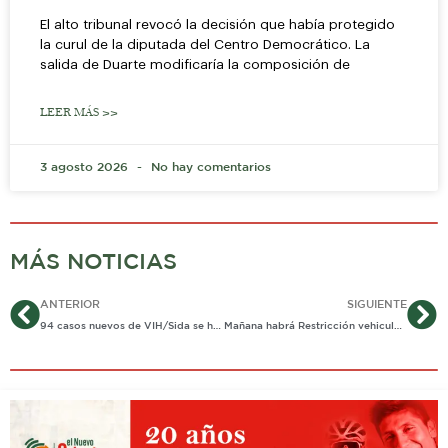
El alto tribunal revocó la decisión que había protegido
la curul de la diputada del Centro Democrático. La
salida de Duarte modificaría la composición de
LEER MÁS >>
3 agosto 2026
No hay comentarios
MÁS NOTICIAS
Ant
Si
ANTERIOR
SIGUIENTE
94 casos nuevos de VIH/Sida se han reportado en lo corrido del 2019 en Casanare
Mañana habrá Restricción vehicular durante 3 horas a la altura del puente Chitamena