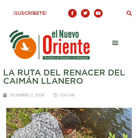
F
T
Y
¡SUSCRÍBETE!
a
w
o
c
i
u
e
t
t
b
t
u
o
e
b
o
r
e
k
-
f
LA RUTA DEL RENACER DEL
CAIMÁN LLANERO
DICIEMBRE 2, 2019
5:50 AM