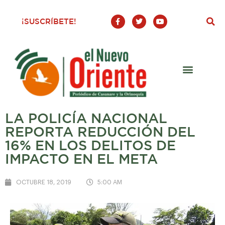
F
T
Y
¡SUSCRÍBETE!
a
w
o
c
i
u
e
t
t
b
t
u
o
e
b
o
r
e
k
-
f
LA POLICÍA NACIONAL
REPORTA REDUCCIÓN DEL
16% EN LOS DELITOS DE
IMPACTO EN EL META
OCTUBRE 18, 2019
5:00 AM