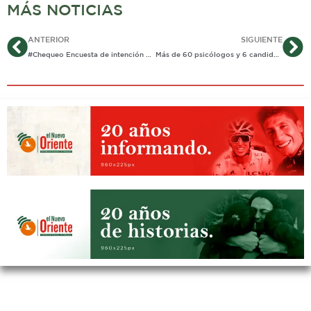
MÁS NOTICIAS
Ant
Si
ANTERIOR
SIGUIENTE
#Chequeo Encuesta de intención de voto a Gobernación no fue hecha por medios regionales
Más de 60 psicólogos y 6 candidatos hablaron de salud mental