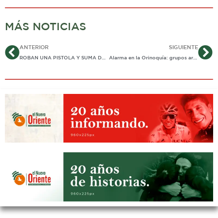
MÁS NOTICIAS
Ant
Si
ANTERIOR
SIGUIENTE
ROBAN UNA PISTOLA Y SUMA DE DINERO INDETERMINADA EN ASALTO NOCTURNO A SEDE PRINCIPAL DE SUPERGIROS EN YOPAL
Alarma en la Orinoquía: grupos armados estarían traficando fauna silvestre