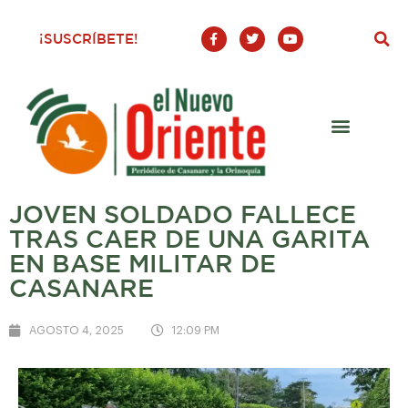
F
T
Y
¡SUSCRÍBETE!
a
w
o
c
i
u
e
t
t
b
t
u
o
e
b
o
r
e
k
-
f
JOVEN SOLDADO FALLECE
TRAS CAER DE UNA GARITA
EN BASE MILITAR DE
CASANARE
AGOSTO 4, 2025
12:09 PM