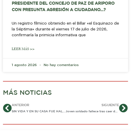
PRESIDENTE DEL CONCEJO DE PAZ DE ARIPORO
CON PRESUNTA AGRESIÓN A CIUDADANO…?
Un registro fílmico obtenido en el Billar «el Esquinazo de
la Séptima» durante el viernes 17 de julio de 2026,
confirmaría la primicia informativa que
LEER MÁS >>
1 agosto 2026
No hay comentarios
MÁS NOTICIAS
Ant
Si
ANTERIOR
SIGUIENTE
SIN VIDA Y EN SU CASA FUE HALLADO RECONOCIDO LÍDER COMUNAL DE YOPAL: PIDEN INVESTIGAR CAUSAS DE SU MUERTE
Joven soldado fallece tras caer de una garita en base militar de Casanare