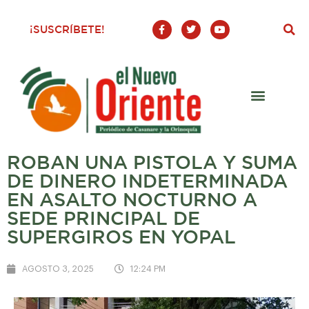
F
T
Y
¡SUSCRÍBETE!
a
w
o
c
i
u
e
t
t
b
t
u
o
e
b
o
r
e
k
-
f
ROBAN UNA PISTOLA Y SUMA
DE DINERO INDETERMINADA
EN ASALTO NOCTURNO A
SEDE PRINCIPAL DE
SUPERGIROS EN YOPAL
AGOSTO 3, 2025
12:24 PM