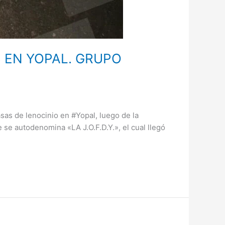
 EN YOPAL. GRUPO
as de lenocinio en #Yopal, luego de la
 se autodenomina «LA J.O.F.D.Y.», el cual llegó