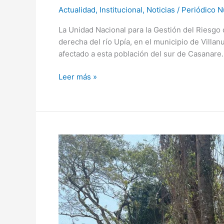
Actualidad
,
Institucional
,
Noticias
/
Periódico N
La Unidad Nacional para la Gestión del Riesgo
derecha del río Upía, en el municipio de Villa
afectado a esta población del sur de Casanare.
Leer más »
Deforestación
en
Casanare:
alza
preocupante
y
factores
críticos