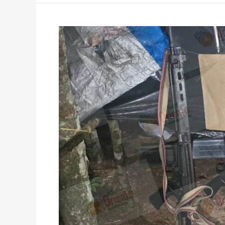
«CHONGOS»
Y
CASAS
DE
LENOCINIO
FUERON
AMENAZADOS
EN
YOPAL.
GRUPO
DELICTIVO
IMPONE
«CUOTA»
DE
$1
MILLÓN
SEMANAL…