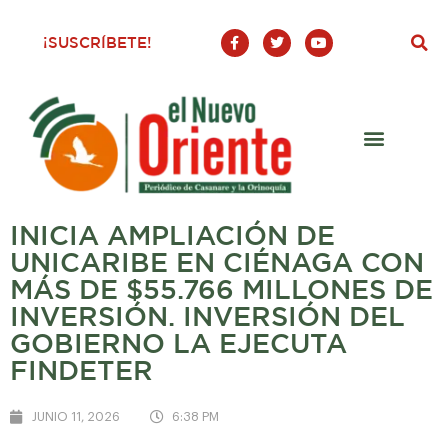
F
T
Y
¡SUSCRÍBETE!
a
w
o
c
i
u
e
t
t
b
t
u
o
e
b
o
r
e
k
-
f
INICIA AMPLIACIÓN DE
UNICARIBE EN CIÉNAGA CON
MÁS DE $55.766 MILLONES DE
INVERSIÓN. INVERSIÓN DEL
GOBIERNO LA EJECUTA
FINDETER
JUNIO 11, 2026
6:38 PM