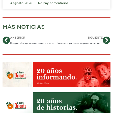
3 agosto 2026
No hay comentarios
MÁS NOTICIAS
Ant
Si
ANTERIOR
SIGUIENTE
Cargos disciplinarios contra exinspector de Policía de Yopal por presunta exigencia de dinero a un particular
Casanare ya tiene su propia cerveza aprobada por el Invima