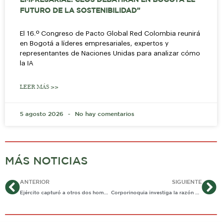
FUTURO DE LA SOSTENIBILIDAD”
El 16.º Congreso de Pacto Global Red Colombia reunirá
en Bogotá a líderes empresariales, expertos y
representantes de Naciones Unidas para analizar cómo
la IA
LEER MÁS >>
5 agosto 2026
No hay comentarios
MÁS NOTICIAS
Ant
Si
ANTERIOR
SIGUIENTE
Ejército capturó a otros dos hombres por homicidio de menor en Vichada
Corporinoquia investiga la razón de mortandad de peces en el Barajuste