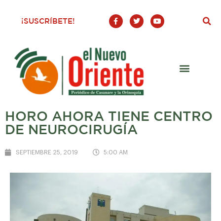
F
T
Y
¡SUSCRÍBETE!
a
w
o
c
i
u
e
t
t
b
t
u
o
e
b
o
r
e
k
-
f
HORO AHORA TIENE CENTRO
DE NEUROCIRUGÍA
SEPTIEMBRE 25, 2019
5:00 AM