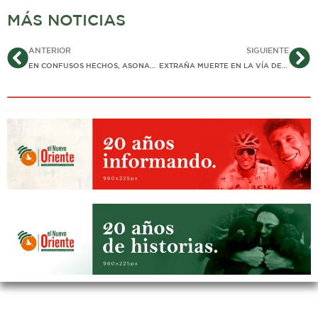
MÁS NOTICIAS
Ant
Si
ANTERIOR
SIGUIENTE
EN CONFUSOS HECHOS, ASONADA EN SECTOR DE «FLOR AMARILLO», EN YOPAL, DEJÓ VARIAS PERSONAS LESIONADAS
EXTRAÑA MUERTE EN LA VÍA DE YOPAL A MORICHAL: AL PARECER FUE POR ACCIDENTE, PERO NO HABÍA VEHÍCULOS EN LA ESCENA