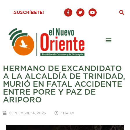
F
T
Y
¡SUSCRÍBETE!
a
w
o
c
i
u
e
t
t
b
t
u
o
e
b
o
r
e
k
-
f
HERMANO DE EXCANDIDATO
A LA ALCALDÍA DE TRINIDAD,
MURIÓ EN FATAL ACCIDENTE
ENTRE PORE Y PAZ DE
ARIPORO
SEPTIEMBRE 14, 2025
11:14 AM