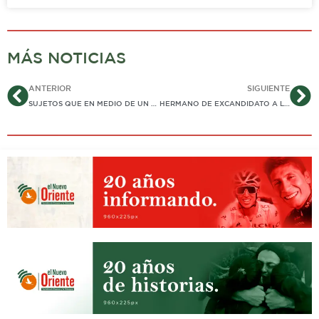
MÁS NOTICIAS
Ant
Si
ANTERIOR
SIGUIENTE
SUJETOS QUE EN MEDIO DE UN ATRACO HIRIERON A UNA NIÑA DE DOS AÑOS, FUERON CAPTURADOS POR LA POLICÍA EN YOPAL
HERMANO DE EXCANDIDATO A LA ALCALDÍA DE TRINIDAD, MURIÓ EN FATAL ACCIDENTE ENTRE PORE Y PAZ DE ARIPORO