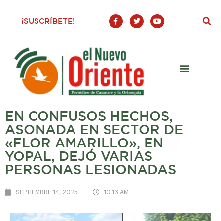
F
T
Y
¡SUSCRÍBETE!
a
w
o
c
i
u
e
t
t
b
t
u
o
e
b
o
r
e
k
-
f
EN CONFUSOS HECHOS,
ASONADA EN SECTOR DE
«FLOR AMARILLO», EN
YOPAL, DEJÓ VARIAS
PERSONAS LESIONADAS
SEPTIEMBRE 14, 2025
10:13 AM